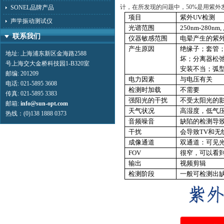
计，在所发现的问题中，50%是用紫外
SONEL品牌产品
项目
紫外
UV
检测
声学振动测试仪
光谱范围
250nm-280nm,
联系我们
仪器敏感范围
电晕产生的紫
产生原因
绝缘子；套管
地址: 上海浦东新区金海路2588
坏；分离器松
号上海交大金桥科技园1-B320室
安装不当；弧
邮编: 201209
电力因素
与电压有关
电话: 021-5895 3608
检测时加载
不需要
传真: 021-5895 3383
强阳光的干扰
不受太阳光的
邮箱:
info@sun-opt.com
天气状况
高湿度，低气
热线：(0)138 1888 0373
音频噪音
缺陷的检测导
干扰
会导致
TV
和无
成像通道
双通道：可见
FOV
很窄，可以看
输出
视频剪辑
检测阶段
一般可检测出